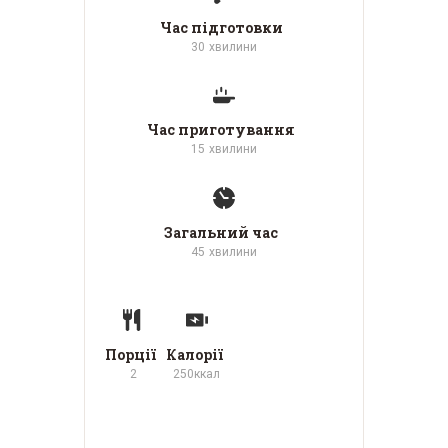
Час підготовки
30
хвилини
Час приготування
15
хвилини
Загальний час
45
хвилини
Порції
Калорії
2
250
ккал