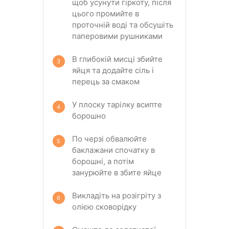
щоб усунути гіркоту, після
цього промийте в
проточній воді та обсушіть
паперовими рушниками
В глибокій мисці збийте
яйця та додайте сіль і
перець за смаком
У плоску тарілку всипте
борошно
По черзі обвалюйте
баклажани спочатку в
борошні, а потім
занурюйте в збите яйце
Викладіть на розігріту з
олією сковорідку