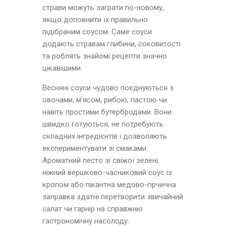
страви можуть заграти по-новому,
якщо доповнити їх правильно
підібраним соусом. Саме соуси
додають стравам глибини, соковитості
та роблять знайомі рецепти значно
цікавішими.
Весняні соуси чудово поєднуються з
овочами, м’ясом, рибою, пастою чи
навіть простими бутербродами. Вони
швидко готуються, не потребують
складних інгредієнтів і дозволяють
експериментувати зі смаками.
Ароматний песто зі свіжої зелені,
ніжний вершково-часниковий соус із
кропом або пікантна медово-гірчична
заправка здатні перетворити звичайний
салат чи гарнір на справжню
гастрономічну насолоду.