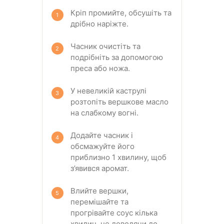
Кріп промийте, обсушіть та
дрібно наріжте.
Часник очистіть та
подрібніть за допомогою
преса або ножа.
У невеликій каструлі
розтопіть вершкове масло
на слабкому вогні.
Додайте часник і
обсмажуйте його
приблизно 1 хвилину, щоб
з’явився аромат.
Влийте вершки,
перемішайте та
прогрівайте соус кілька
хвилин, не доводячи до