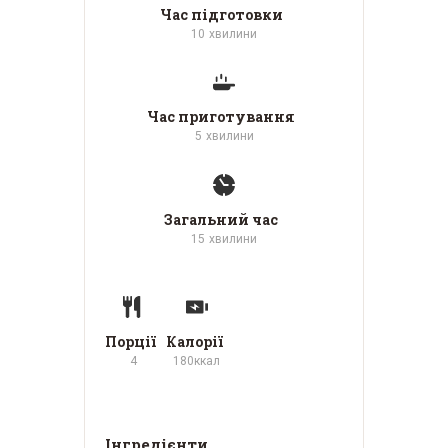
Час підготовки
10
хвилини
Час приготування
5
хвилини
Загальний час
15
хвилини
Порції
Калорії
4
180
ккал
Інгредієнти