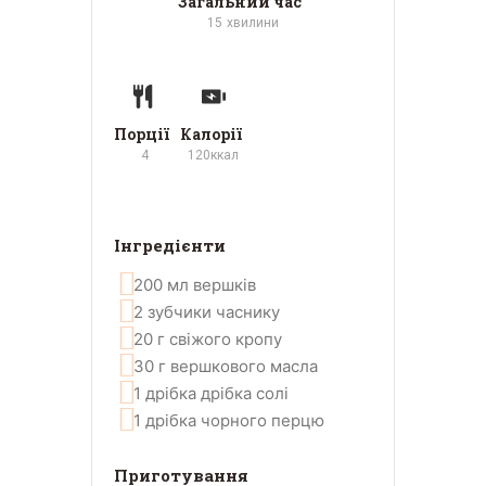
Загальний час
15
хвилини
Порції
Калорії
4
120
ккал
Інгредієнти
200
мл
вершків
2
зубчики
часнику
20
г
свіжого кропу
30
г
вершкового масла
1
дрібка
дрібка солі
1
дрібка
чорного перцю
Приготування