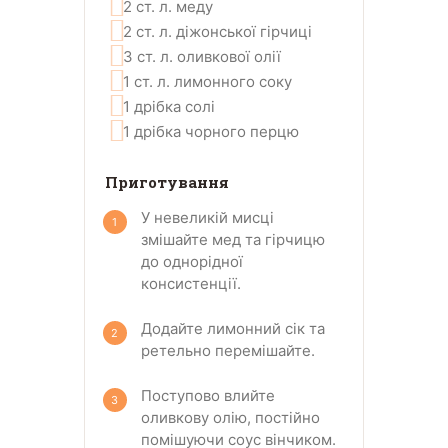
2
ст. л.
меду
2
ст. л.
діжонської гірчиці
3
ст. л.
оливкової олії
1
ст. л.
лимонного соку
1
дрібка
солі
1
дрібка
чорного перцю
Приготування
У невеликій мисці
змішайте мед та гірчицю
до однорідної
консистенції.
Додайте лимонний сік та
ретельно перемішайте.
Поступово влийте
оливкову олію, постійно
помішуючи соус вінчиком.