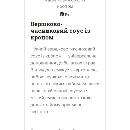
Pin
Вершково-
часниковий соус із
кропом
Ніжний вершково-часниковий
соус із кропом — універсальне
доповнення до багатьох страв.
Він чудово смакує з картоплею,
рибою, куркою, овочами та
навіть зі свіжим хлібом. Завдяки
вершковій основі соус має
м’який смак, а часник та кріп
додають йому приємної
свіжості.