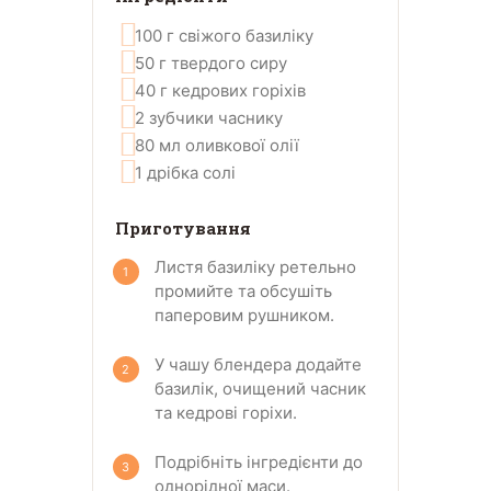
100
г
свіжого базиліку
50
г
твердого сиру
40
г
кедрових горіхів
2
зубчики
часнику
80
мл
оливкової олії
1
дрібка
солі
Приготування
Листя базиліку ретельно
промийте та обсушіть
паперовим рушником.
У чашу блендера додайте
базилік, очищений часник
та кедрові горіхи.
Подрібніть інгредієнти до
однорідної маси.