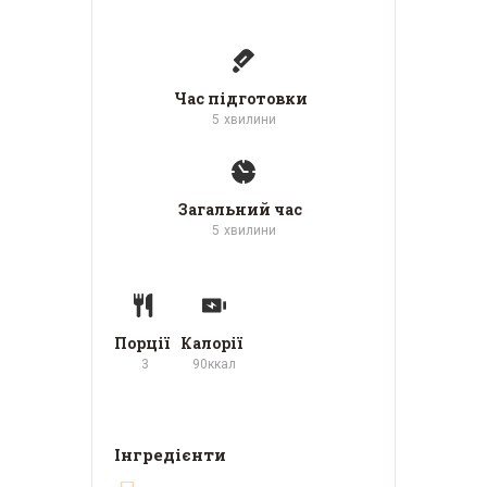
Час підготовки
5
хвилини
Загальний час
5
хвилини
Порції
Калорії
3
90
ккал
Інгредієнти